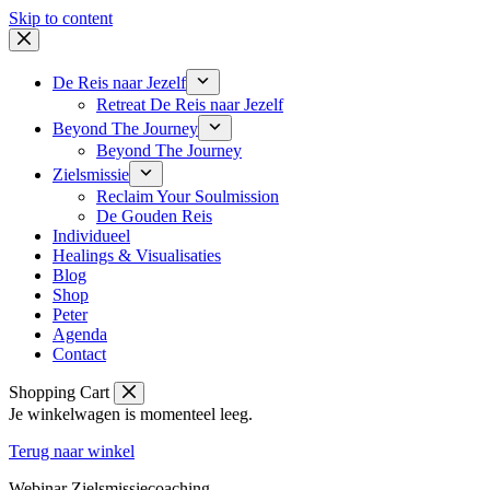
Skip to content
De Reis naar Jezelf
Retreat De Reis naar Jezelf
Beyond The Journey
Beyond The Journey
Zielsmissie
Reclaim Your Soulmission
De Gouden Reis
Individueel
Healings & Visualisaties
Blog
Shop
Peter
Agenda
Contact
Shopping Cart
Je winkelwagen is momenteel leeg.
Terug naar winkel
Webinar Zielsmissiecoaching