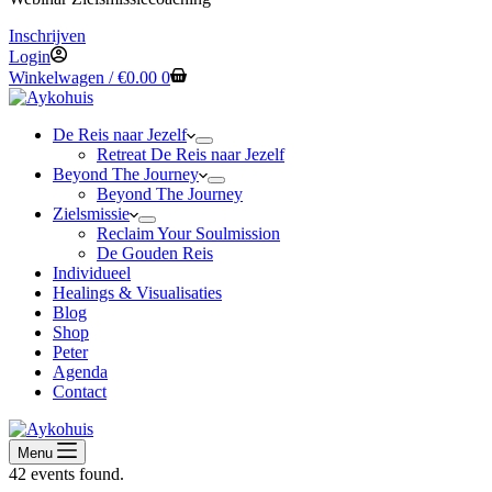
Inschrijven
Login
Winkelwagen /
€
0.00
0
De Reis naar Jezelf
Retreat De Reis naar Jezelf
Beyond The Journey
Beyond The Journey
Zielsmissie
Reclaim Your Soulmission
De Gouden Reis
Individueel
Healings & Visualisaties
Blog
Shop
Peter
Agenda
Contact
Menu
42 events found.