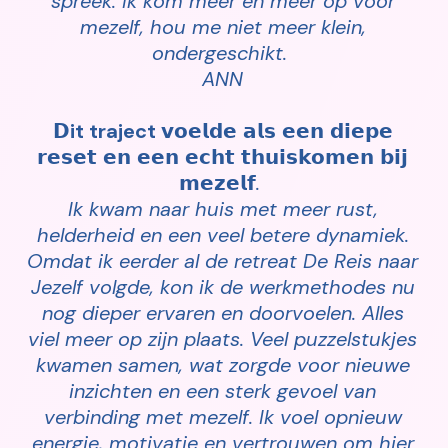
spreek. Ik kom meer en meer op voor
mezelf, hou me niet meer klein,
ondergeschikt.
ANN
𝗗
it traject
𝘃𝗼𝗲𝗹𝗱𝗲
𝗮𝗹𝘀
𝗲𝗲𝗻
𝗱𝗶𝗲𝗽𝗲
𝗿𝗲𝘀𝗲𝘁
𝗲𝗻
𝗲𝗲𝗻
𝗲𝗰𝗵𝘁
𝘁𝗵𝘂𝗶𝘀𝗸𝗼𝗺𝗲𝗻
𝗯𝗶𝗷
𝗺𝗲𝘇𝗲𝗹𝗳
.
Ik kwam naar huis met meer rust,
helderheid en een veel betere dynamiek.
Omdat ik eerder al de retreat De Reis naar
Jezelf volgde, kon ik de werkmethodes nu
nog dieper ervaren en doorvoelen. Alles
viel meer op zijn plaats. Veel puzzelstukjes
kwamen samen, wat zorgde voor nieuwe
inzichten en een sterk gevoel van
verbinding met mezelf. Ik voel opnieuw
energie, motivatie en vertrouwen om hier