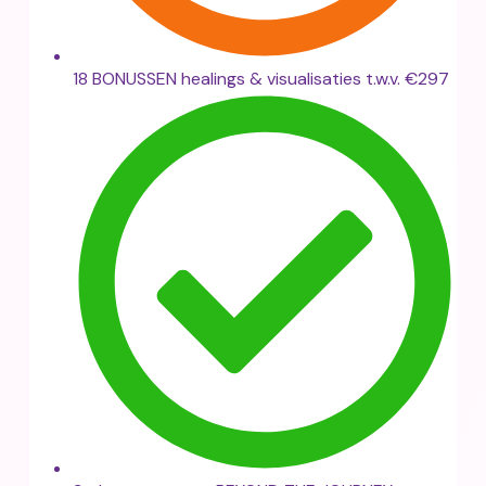
18 BONUSSEN healings & visualisaties t.w.v. €297