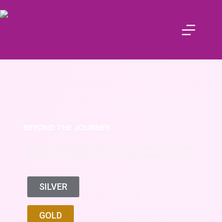
BEYOND THE JOURNEY
Een 6-maanden traject voor belichaamde
transformatie en wezenlijke verandering
SILVER
GOLD