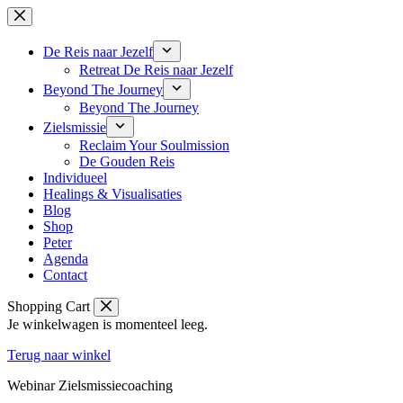
Skip
to
content
De Reis naar Jezelf
Retreat De Reis naar Jezelf
Beyond The Journey
Beyond The Journey
Zielsmissie
Reclaim Your Soulmission
De Gouden Reis
Individueel
Healings & Visualisaties
Blog
Shop
Peter
Agenda
Contact
Shopping Cart
Je winkelwagen is momenteel leeg.
Terug naar winkel
Webinar Zielsmissiecoaching