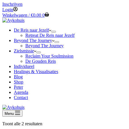
Inschrijven
Login
Winkelwagen /
€
0.00
0
De Reis naar Jezelf
Retreat De Reis naar Jezelf
Beyond The Journey
Beyond The Journey
Zielsmissie
Reclaim Your Soulmission
De Gouden Reis
Individueel
Healings & Visualisaties
Blog
Shop
Peter
Agenda
Contact
Menu
Toont alle 2 resultaten