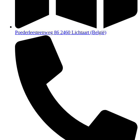
Poederleesteenweg 86 2460 Lichtaart (België)