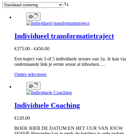
Individueel transformatietraject
Prijsklasse:
€
375.00
-
€
450.00
€375.00
Een traject van 3 of 5 individuele sessies van 1u. Je kan via
tot
onderstaande link je eerste sessie al inboeken.…
€450.00
Dit
Opties selecteren
product
heeft
meerdere
variaties.
Deze
Individuele Coaching
optie
kan
gekozen
€
120.00
worden
op
BOEK HIER DE DATUM EN HET UUR VAN JOUW
de
SESSIE Hieronder kan je reeds de betaling in orde maken.