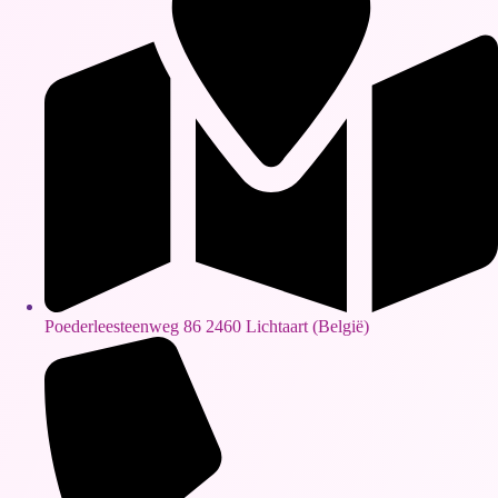
Poederleesteenweg 86 2460 Lichtaart (België)