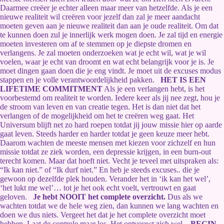
Daarmee creëer je echter alleen maar meer van hetzelfde. Als je een
nieuwe realiteit wil creëren voor jezelf dan zal je meer aandacht
moeten geven aan je nieuwe realiteit dan aan je oude realiteit. Om dat
te kunnen doen zul je innerlijk werk mogen doen. Je zal tijd en energie
moeten investeren om af te stemmen op je diepste dromen en
verlangens. Je zal moeten onderzoeken wat je echt wil, wat je wil
voelen, waar je echt van droomt en wat echt belangrijk voor je is. Je
moet dingen gaan doen die je eng vindt. Je moet uit de excuses modus
stappen en je volle verantwoordelijkheid pakken.
HET IS EEN
LIFETIME COMMITMENT
Als je een verlangen hebt, is het
voorbestemd om realiteit te worden. Iedere keer als jij nee zegt, hou je
de stroom van leven en van creatie tegen. Het is dan niet dat het
verlangen of de mogelijkheid om het te creëren weg gaat. Het
Universum blijft net zo hard roepen totdat jij jouw missie hier op aarde
gaat leven. Steeds harder en harder totdat je geen keuze meer hebt.
Daarom wachten de meeste mensen met kiezen voor zichzelf en hun
missie totdat ze ziek worden, een depressie krijgen, in een burn-out
terecht komen. Maar dat hoeft niet. Vecht je teveel met uitspraken als:
“Ik kan niet.” of “Ik durf niet.” En heb je steeds excuses.. die je
gewoon op dezelfde plek houden. Verander het in ‘ik kan het wel’,
‘het lukt me wel’… tot je het ook echt voelt, vertrouwt en gaat
geloven.
Je hebt NOOIT het complete overzicht.
Dus als we
wachten totdat we de hele weg zien, dan kunnen we lang wachten en
doen we dus niets. Vergeet het dat je het complete overzicht moet
hebben. Laat de controle maar los. Het ontvouwt zich wel.
BEGIN