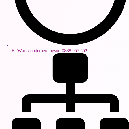
BTW-nr / ondernemingsnr: 0838.957.552