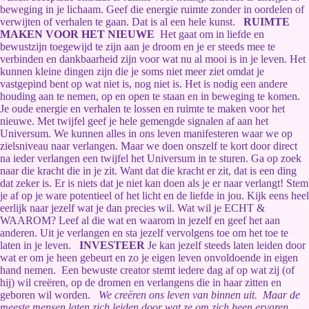
beweging in je lichaam. Geef die energie ruimte zonder in oordelen of
verwijten of verhalen te gaan. Dat is al een hele kunst.
RUIMTE
MAKEN VOOR HET NIEUWE
Het gaat om in liefde en
bewustzijn toegewijd te zijn aan je droom en je er steeds mee te
verbinden en dankbaarheid zijn voor wat nu al mooi is in je leven. Het
kunnen kleine dingen zijn die je soms niet meer ziet omdat je
vastgepind bent op wat niet is, nog niet is. Het is nodig een andere
houding aan te nemen, op en open te staan en in beweging te komen.
Je oude energie en verhalen te lossen en ruimte te maken voor het
nieuwe. Met twijfel geef je hele gemengde signalen af aan het
Universum. We kunnen alles in ons leven manifesteren waar we op
zielsniveau naar verlangen. Maar we doen onszelf te kort door direct
na ieder verlangen een twijfel het Universum in te sturen. Ga op zoek
naar die kracht die in je zit. Want dat die kracht er zit, dat is een ding
dat zeker is. Er is niets dat je niet kan doen als je er naar verlangt! Stem
je af op je ware potentieel of het licht en de liefde in jou. Kijk eens heel
eerlijk naar jezelf wat je dan precies wil. Wat wil je ECHT &
WAAROM? Leef al die wat en waarom in jezelf en geef het aan
anderen. Uit je verlangen en sta jezelf vervolgens toe om het toe te
laten in je leven.
INVESTEER
Je kan jezelf steeds laten leiden door
wat er om je heen gebeurt en zo je eigen leven onvoldoende in eigen
hand nemen. Een bewuste creator stemt iedere dag af op wat zij (of
hij) wil creëren, op de dromen en verlangens die in haar zitten en
geboren wil worden.
We creëren ons leven van binnen uit.
Maar de
meeste mensen laten zich leiden door
wat ze om zich heen ervaren.