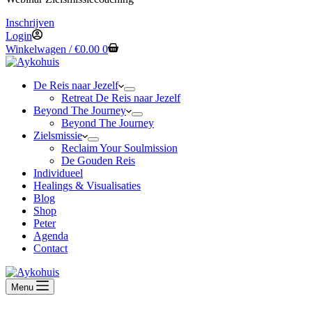
Inschrijven
Login
Winkelwagen /
€
0.00
0
De Reis naar Jezelf
Retreat De Reis naar Jezelf
Beyond The Journey
Beyond The Journey
Zielsmissie
Reclaim Your Soulmission
De Gouden Reis
Individueel
Healings & Visualisaties
Blog
Shop
Peter
Agenda
Contact
Menu