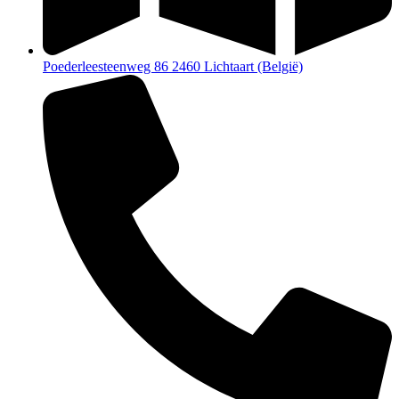
Poederleesteenweg 86 2460 Lichtaart (België)