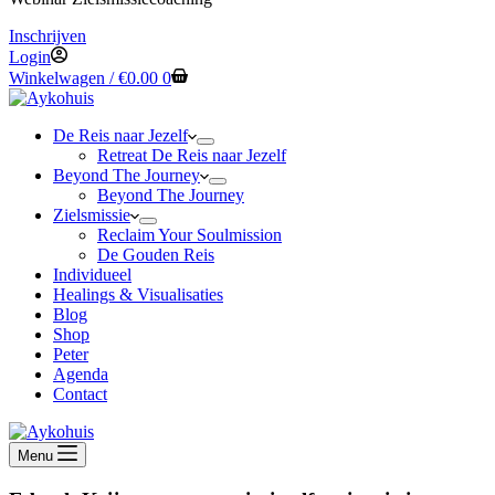
Inschrijven
Login
Winkelwagen /
€
0.00
0
De Reis naar Jezelf
Retreat De Reis naar Jezelf
Beyond The Journey
Beyond The Journey
Zielsmissie
Reclaim Your Soulmission
De Gouden Reis
Individueel
Healings & Visualisaties
Blog
Shop
Peter
Agenda
Contact
Menu